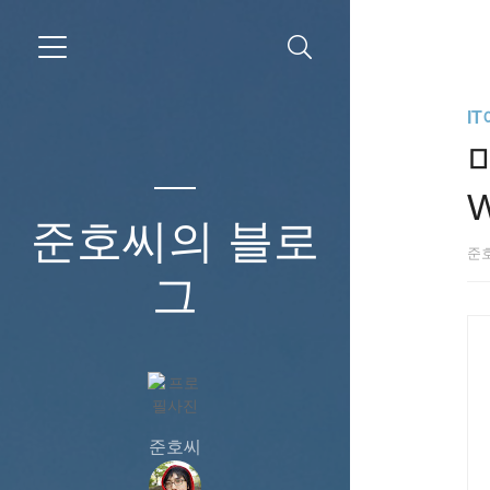
I
W
준호씨의 블로
준
그
준호씨