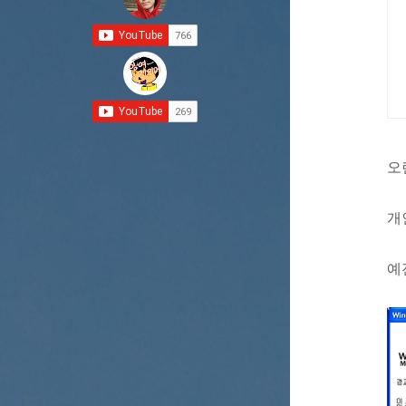
오
개
예