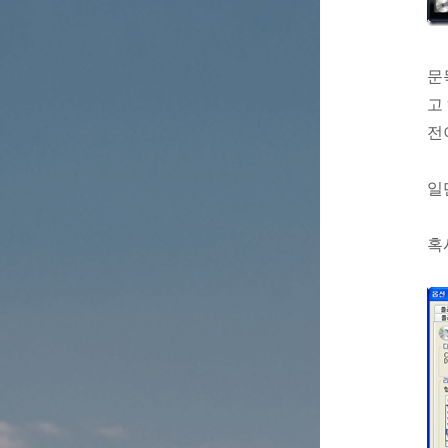
문
고
전
일
혹