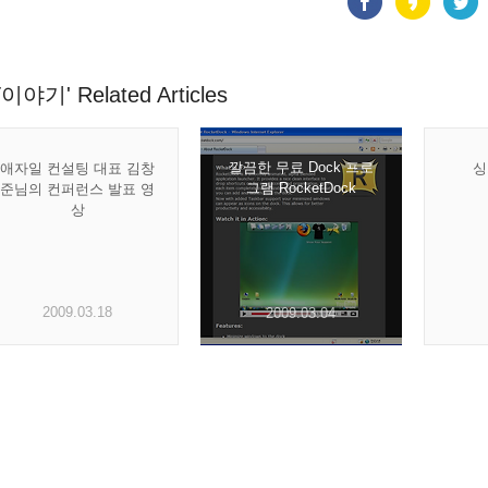
T이야기' Related Articles
깔끔한 무료 Dock 프로
애자일 컨설팅 대표 김창
싱
그램 RocketDock
준님의 컨퍼런스 발표 영
상
2009.03.18
2009.03.04