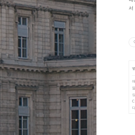
서
'
애
깔
C
다