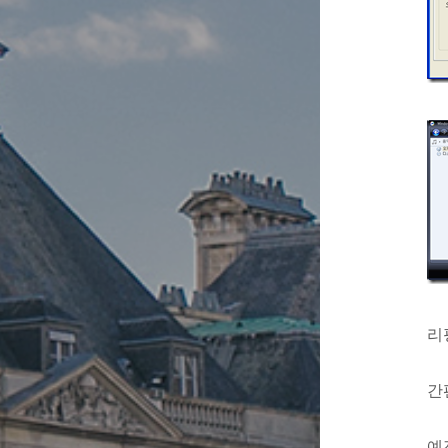
리
간
예