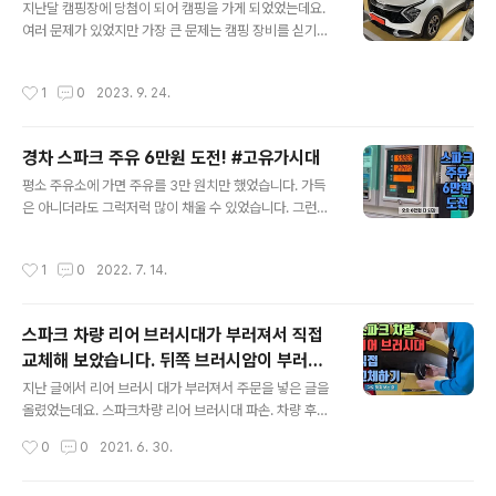
생겨 토레스를 렌트해 보게 되었습니다. 캠핑을 다니게 되
지난달 캠핑장에 당첨이 되어 캠핑을 가게 되었었는데요.
면서 트렁크 용량에 대한 관심도 커졌고, 토레스가 가격대
여러 문제가 있었지만 가장 큰 문제는 캠핑 장비를 싣기에
비 트렁크 사이즈가 가장 큰 것 같았습니다. 지난번 스포티
는 차가 너무 작았다는 것이었습니다. 텐트를 급하게 장만
지의 트렁크 용량이 637L였는데 토레스의 트렁크 용량은
하긴 했지만 트렁크에 텐트 하나 싣고 나니 다른 짐을 더 싣
작성시간
1
0
2023. 9. 24.
703L로 70L 가까이 더 큽니다...
기가 쉽지 않았습니다. 매트, 이불, 코펠, 버너, 조리도구 등
의 짐들을 억지로 실을 수는 있었지만 불편함을 감수해야
되는 상황이었습니다. 뒷좌석에 짐을 실을 수밖에 없었는
경차 스파크 주유 6만원 도전! #고유가시대
데 이제는 훌쩍 커버린 초등학생 아이 둘이 쪼그려 앉아 가
글 내용
기에는 많이 불편해 보였습니다. 그래서 급하게 차를 렌트
평소 주유소에 가면 주유를 3만 원치만 했었습니다. 가득
하기로 하였습니다. 쏘카가 생각났고 설치하고 가입해 보
은 아니더라도 그럭저럭 많이 채울 수 있었습니다. 그런데
니 마침 여러 할인 쿠폰 덕분에 할인이 많이 적용되어 가격
요즘 유가가 점점 올라 2천 원이 넘어버렸습니다. 3만 원
도 괜찮다고 생각해서 차량을 렌트해 보았습니다. 심지어
어치 넣으면 금방 또 주유소에 와야 되었습니다. 3만 원 정
작성시간
1
0
2022. 7. 14.
차량을 원하는 곳으로 가져다주는 부름..
도면 15리터가 조금 안됩니다. 스파크 주유탱크가 35리터
라고 하는데요. 실제로 넣어 보면 40리터 정도 들어간다고
합니다. 6만 원어치 넣어봐야 30리터가 좀 안되니 충분히
스파크 차량 리어 브러시대가 부러져서 직접
넣을 수 있다는 계산이 나오더군요. 주유소 자주 오기 귀찮
교체해 보았습니다. 뒤쪽 브러시암이 부러지
아서 이번에는 평소보다 2배의 금액으로 주유해보았습니
글 내용
다니
다. 경제가 좀 안정화되어서 유가가 좀 떨어지거나 제 수입
지난 글에서 리어 브러시 대가 부러져서 주문을 넣은 글을
이 좀 늘어났으면 좋겠습니다 ㅠㅠ
올렸었는데요. 스파크차량 리어 브러시대 파손. 차량 후면
브러시암 주문 차가 너무 더러워져서 오랜만에 주유소에
작성시간
0
0
2021. 6. 30.
들러서 자동세차를 이용했는데요. 자동세차 도중 뭔가 부
서지는 소리가 들렸습니다. 확인해 보니 뒤쪽 창문 닦는 부