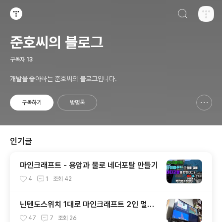
검색하기
티스토리
준호씨의 블로그
구독자
13
개발을 좋아하는 준호씨의 블로그입니다.
구독하기
방명록
신고하기 레이어
열기
인기글
마인크래프트 - 용암과 물로 네더포탈 만들기
4
1
조회
42
닌텐도스위치 1대로 마인크래프트 2인 멀티
플레이 하는 방법. 3인, 4인도 가능!
47
7
조회
26