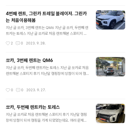
매번 스파크를 타고 대구에 다녀오곤 했었는데요. 경차로
고 주유비도 10만 원가량 들..
장거리 운전을 하고 나면 많이 피곤합니다. 치질이 재발하
4번째 렌트, 그린카 트레일 블레이저. 그린카
기도 하고요. 나이가 점점 들어가면서 점점 더 피로도가 심
는 처음이용해봄
해지는 거 같습니다. 아이들도 크다 보니 점점 더 불편해하
글 내용
고요. 그래서 이번 추석 명절에는 쏘카에서 투싼을 렌트해
지난 글 쏘카, 3번째 렌트는 QM6 지난 글 쏘카, 두번째 렌
서 다녀왔습니다. 이번 추석에는 추석 연휴 첫째 날 저녁에
트카는 토레스 지난 글 쏘카로 처음 렌트해본 스포티지 후
갔음에도 불구하고 어느 정도 정체가 있었는데요. 스마트
기 지난달 캠핑장에 당첨이 되어 캠핑을 가게 되었었는데
작성시간
2
0
2023. 9. 28.
크루즈, 차선 유지 ..
요. 여러 문제가 있었지만 가장 큰 문제는 캠핑 장비 junho
85.pe.kr 한동안 렌터카를 이용할 일이 없겠다 싶었는데
마침 대전에 갈 일이 생겼고, 우연히 그린카에서 9시간 무
쏘카, 3번째 렌트는 QM6
료 쿠폰이 발급되어서 처음으로 그린카를 이용해 보기로
글 내용
지난 글 쏘카, 두번째 렌트카는 토레스 지난 글 쏘카로 처음
하였습니다. 마침 예전에 궁금해서 조금 알아보던 트레일
렌트해본 스포티지 후기 지난달 캠핑장에 당첨이 되어 캠
블레이저가 이용가능 상태여서 트레일블레이저를 이용해
핑을 가게 되었었는데요. 여러 문제가 있었지만 가장 큰 문
보았습니다. 보험료인 10,970원에 렌트할 수 있으니 꽤 괜
제는 캠핑 장비를 싣기에는 차가 너무 작았다는 것이었 jun
찮은 조건이라고 생각했습니다. 다만 그린카는 쏘카처럼
작성시간
0
0
2023. 9. 27.
ho85.pe.kr 토레스 렌트 후 얼마간의 시간이 지나 또다시
내가 원하는 곳에 차를 가져다주는 부름 서비스가 없어서
캠핑을 가게 되었고 이번에는 QM6를 렌트하게 되었습니
그린카존에 가서 차를 대여해야 ..
다. 렌트 신청을 해 두고 QM6에 대해 알아보던 도중 우연
쏘카, 두번째 렌트카는 토레스
히 르노 매장이 보여서 들어가 보았습니다. 우연히도 QM6
글 내용
LPG 시승 차량이 있었고 시승도 해 볼 수 있었습니다. 시
지난 글 쏘카로 처음 렌트해본 스포티지 후기 지난달 캠핑
승은 매우 만족스러웠습니다. 근처 도로를 한 바퀴 주행해
장에 당첨이 되어 캠핑을 가게 되었었는데요. 여러 문제가
보았는데 매끄럽게 잘 주행한다는 느낌을 받았습니다. 차
있었지만 가장 큰 문제는 캠핑 장비를 싣기에는 차가 너무