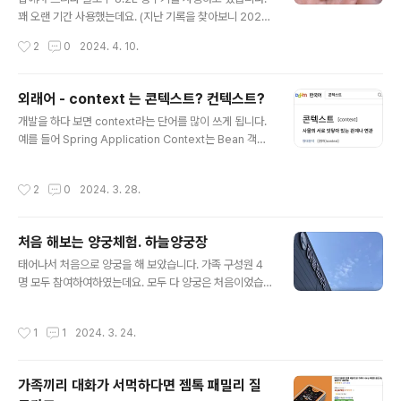
더라도 글쓰기 버튼을 누르는 것은 그리 어려운 일이 아닙
꽤 오랜 기간 사용했는데요. (지난 기록을 찾아보니 2020.
니다. 그러한 저의 습성에 대해 생각해 보기 위해 이 글을
05.21 이전으로 보임) 필터 교체 시기를 확인하는 용도로
작성시간
2
0
2024. 4. 10.
써 보고 있습니다. 글을 쓰면서 제 생각을 정리하다 보면 무
사용하는 타이머가 고장 났습니다. 배터리가 다 되었을까
엇이 중요한지에 대해 생각을 해보게..
해서 CR1620 코인전지를 교체해 보기로 했습니다. 뚜껑
은 접착제로 붙어 있어서 펜치를 이용해서 겨우 뜯어 낼 수
외래어 - context 는 콘텍스트? 컨텍스트?
있었습니다. 방수를 위함인지는 모르겠지만 배터리 교체가
글 내용
개발을 하다 보면 context라는 단어를 많이 쓰게 됩니다.
어려운 점은 좀 아쉬웠습니다. 배터리를 교체했지만 타이
예를 들어 Spring Application Context는 Bean 객체
머는 살아나지 않았습니다. 다른 이유로 고장이 났거나 뚜
들의 생성, 관리, 구성 등을 담당하며, 다양한 기능들을 제
껑을 뜯어 내는 과정에서 충격이 가서 고장이 났을지도 모
공합니다. 그런데 이 context는 한글로 적을 때 콘텍스트
르겠습니다. 그래서 어떻게 하나 싶어 검색해 보니 브리타
작성시간
2
0
2024. 3. 28.
가 맞는지 컨텍스트가 맞는지 헷갈리곤 합니다. 사전에서
타이머를 알리에서 구입할 수 있다는 것을 알게 되었습니
는 "콘텍스트" 일단 다음사전, 네이버사전을 찾아보니 "콘
다. 알리 구매 링크: htt..
텍스트"가 맞다고 합니다. "컨텍스트"라고 검색하면 비표
처음 해보는 양궁체험. 하늘양궁장
준어라고 나옵니다. 구글은 "컨텍스트" 구글에서 "콘텍스
글 내용
트"로 검색하면 "컨텍스트"가 아니냐고 물어봅니다. 구글
태어나서 처음으로 양궁을 해 보았습니다. 가족 구성원 4
독스에서도 "콘텍스트"를 입력하면 "컨텍스트"로 교정해
명 모두 참여하여하였는데요. 모두 다 양궁은 처음이었습
주려고 합니다. 국립국어원은? 국립국어원에서는 관련된
니다. 예약을 하고 갔는데 4명 자리가 미리 세팅되어 있었
질문과 답변을 찾지 못했는데요. 검색해 보면 다듬은 말로
습니다. 왼쪽 2개는 어른, 오른쪽 2개는 아이 자리였습니
작성시간
1
1
2024. 3. 24.
"콘텍스트"..
다. 초보자 어른은 5m, 어린이는 4m 거리였습니다. 선생
님께서 친절하고 쉽게 잘 설명해 주셔서 한 명의 낙오자도
없이 모두들 성공적으로 양궁 체험을 할 수 있었습니다. 둘
가족끼리 대화가 서먹하다면 젬톡 패밀리 질
째가 초등학교 3학년으로 어려서 조금 걱정하셨던 것 같은