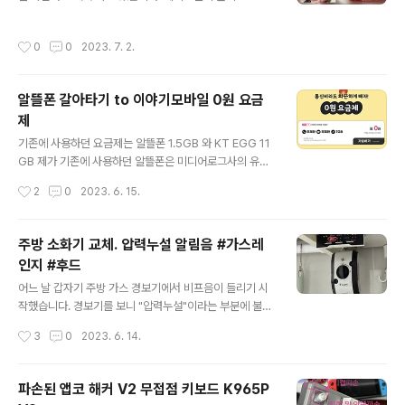
떤 프로젝트에 중간에 참여하게 되었었는데요. 그 프로젝
어서 유튜브를 찾아보니 테이프의 접착면을 뜯어내면서 공
트에 합류할 때 즈음 다른 동료에게 이야기를 하나 듣게 되
으로 만들어서 가지고 놀더군요. 일반 테이프로는 안되고
작성시간
0
0
2023. 7. 2.
었습니다. 그 프로젝트를 리딩하는..
테이프볼용 테이프를 이용해야 됩니다. 누가 발명했는지
아이디어가 참 기발합니다. 접착제가 잘 떨어지는 불량 테
이프를 가지고 놀다가 만든 게 아닐까 싶은 생각이 듭니다.
알뜰폰 갈아타기 to 이야기모바일 0원 요금
쿠팡 구매 링크: https://link.coupang.com/a/2FAQA
제
(이 링크를 통해 구입하면 저에게 약간의 이익이 생깁니다)
글 내용
기존에 사용하던 요금제는 알뜰폰 1.5GB 와 KT EGG 11
GB 제가 기존에 사용하던 알뜰폰은 미디어로그사의 유모
바일의 상품이었습니다. 월 7,900원에 기본 통화, 문자 무
작성시간
2
0
2023. 6. 15.
제한에 데이터는 1.5GB였습니다. 데이터가 좀 부족해 보
이긴 하지만 이전에 에이모바일 요금제 사용할 때는 데이
터가 750MB였던 것에 비하면 2배나 늘어난 용량이었습
주방 소화기 교체. 압력누설 알림음 #가스레
니다. 활용도에 비해 데이터가 많이 부족했지만 주로 WIFI
인지 #후드
가 잘 되는 환경에서 사용하고 있고 KT EGG 11GB도 사
글 내용
용하고 있었기 때문에 1.5GB로도 충분했습니다. EGG 약
어느 날 갑자기 주방 가스 경보기에서 비프음이 들리기 시
정 만료와 이야기 라이트 7GB+ 요금제 세월이 지나면
작했습니다. 경보기를 보니 "압력누설"이라는 부분에 불이
서 알뜰폰 요금제도 좋은 상품들이 많이 나왔습니다. KT E
들어와 있더군요. 아래쪽에 보이는 "경보정치" 버튼을 누르
작성시간
3
0
2023. 6. 14.
GG를 더 이상 사용하지 않아도 될 것 같은 상품들이 나오
면 일단 소리가 꺼지긴 하는데 좀 불안합니다. 인터넷에 검
기 시작했지만 KT..
색해 보니 "압력누설"은 가스레인지 후드 위쪽에 있는 소화
기의 압력문제인 거 같았습니다. 가스레인지 위쪽 장을 열
파손된 앱코 해커 V2 무접점 키보드 K965P
어 보면 아래와 같은 모습을 볼 수 있습니다. 왼쪽에 있는