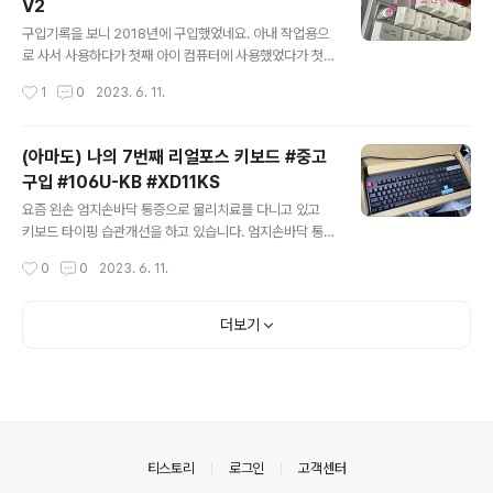
V2
게 소화기 장치인 거 같습니다. 확대해서 보면 다음과 같습
글 내용
니다. 압력게이지가 초록색에 있어야 정상인 것으로 보이
구입기록을 보니 2018년에 구입했었네요. 아내 작업용으
고 높으면 빨간색, 낮으면 노란색 쪽으로 내려오는 거 같습
로 사서 사용하다가 첫째 아이 컴퓨터에 사용했었다가 첫
니다. 내구연한이 5년으로 이미 내구연한은 지났습니다.
째도 요즘은 노트북을 주로 사용하다 보니 이 키보드는 안
작성시간
1
0
2023. 6. 11.
아파트 관리 사무실에 연락하니 와서 점검을 해 보고는 해
쓰게 되어 제가 가져왔습니다. 하지만 세월이 흘러 여기저
당 장치 업체인 신우전자의 전화번호..
기 파손이 되었는데요. 수리가 가능한지도 모르겠고 수리
해서 쓸지 버려야 할지 조금 고민이네요. 아무래도 버리게
(아마도) 나의 7번째 리얼포스 키보드 #중고
될 가능성이 높아 보입니다. 아마 다른 키보드의 부품용이
구입 #106U-KB #XD11KS
될 거 같습니다. 가장 큰 문제는 백틱(`) 키 부분은 십자 부
글 내용
분까지 파손되어서 저걸 수리하려면 버튼부를 통째로 뜯어
요즘 왼손 엄지손바닥 통증으로 물리치료를 다니고 있고
내서 교체를 해야 될 거 같은데 제가 저기까지 수리할 능력
키보드 타이핑 습관개선을 하고 있습니다. 엄지손바닥 통
이 될지는 모르겠습니다. ESC키나 백틱(`) 키캡은 체리 M
증 진료 받고옴. 물리치료와 습관개선 작년 언젠가부터 왼
작성시간
0
0
2023. 6. 11.
X 키캡 호환제품이라서 구하면 구할 수는 있을 거 같습니
손 엄지손바닥 부분이 불편한 느낌이 들고 있는데요. 이런
다. 이후에 알게 되었지만 이 시..
저런 방법들을 많이 사용해 보고 있었습니다. 관련해서 작
년에 넘버패드를 구입했던 포스팅이 보이네요. junho85.
더보기
pe.kr 키보드 타이핑 습관개선은 왼손 엄지손가락을 최대
한 이용하지 않고 타이핑을 하는 것인데요. 그동안 왼손 엄
지손가락으로 왼쪽 CMD키를 사용해 왔는데요. 맥에서는
CMD키를 사용할 일이 많습니다. 흔히 사용하는 복사, 붙
여 넣기를 할 때도 윈도우에서는 CTRL키를 이용하는데
맥에서는 CMD키를 이용하기 때문입니다. 그래서 왼손으
의안내
티스토리
로그인
고객센터
로 CMD키를 사용하지 않기 위해 오른손으로..