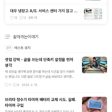
대우 냉장고 A/S. 서비스 센터 가지 않고 홈
페이지 통해 부품 교체
12
3
조회
15
살아가는이야기
분류 전체보기
주요 글 목록
테스트 공지
공지
셋업 강박 - 글을 쓰는데 단축키 설정을 먼저
생각
글 내용
제 성향을 생각해 보면 준비를 하는데 시간을 많이 사용하
는 편입니다. 다른 블로그에 뭔가 글을 써보려고 생각했는
데 그 블로그에 "w" 키로 글쓰기 단축키를 설정했던가? 만
작성시간
1
0
2025. 2. 15.
약 설정하지 않았다면 그 설정을 먼저 해야겠다는 생각이
들었다는 것입니다. 사실 그러한 단축키를 설정하는 건 아
주 중요한 문제가 아닙니다. 나중에 해도 되는 문제입니다.
브리타 정수기 타이머 배터리 교체 시도. 실패.
이성적으로 생각해 보면 우선은 무언가 생산적인 걸 먼저
타이머 구입
하는 것이 좋습니다. 단축키를 설정하는 것이 엄청나게 효
글 내용
율성을 높이는 것이라면 다른 문제이겠지만, 단축키가 없
집에서 브리타 플로우 8.2L 정수기를 사용하고 있습니다.