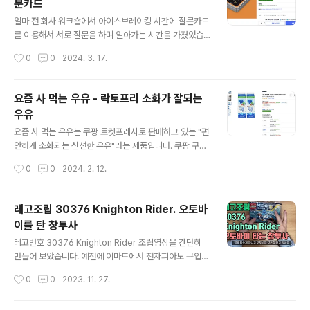
문카드
데 둘째도 잘 해낼 수 있었습니다. 저는 제일 왼쪽 자리였는
글 내용
데요. 잘한다고 하시면서 과녁을 1m 더 뒤로 옮겨 주었습
얼마 전 회사 워크숍에서 아이스브레이킹 시간에 질문카드
니다. 활에 달려있는 조준기도 6m에 맞게 조정해 주었습
를 이용해서 서로 질문을 하며 알아가는 시간을 가졌었습
니다. 양궁 활에 대해 아는 게 거의 없었는데, 이번 체험을
니다. 그냥 질문을 하라고 하면 어떤 질문을 하면 좋을지 생
작성시간
0
0
2024. 3. 17.
통해 양궁 활에 대해 조금이..
각도 잘 안 나고 자칫 무례한 질문을 하게 될까 봐 조심스러
워 지곤 한데요. 질문카드를 이용하니 서로 질문하면서 알
아가기 유용했습니다. 그래서 집에서도 이 방법을 이용하
요즘 사 먹는 우유 - 락토프리 소화가 잘되는
면 좋지 않을까 생각이 들어서 구입하게 되었습니다. 쿠팡
우유
구매 링크: https://link.coupang.com/a/btt5XZ (이
글 내용
링크를 통해 구입하면 저에게 약간의 이익이 생깁니다) 구
요즘 사 먹는 우유는 쿠팡 로켓프레시로 판매하고 있는 "편
입을 하고 드디어 써먹을 기회가 생겼습니다. 밥 먹다가 문
안하게 소화되는 신선한 우유"라는 제품입니다. 쿠팡 구매
득 둘째가 자기한테 질문할 거 없냐고 해서 교우 관계나 학
링크: https://link.coupang.com/a/bqes3B (이 링크
작성시간
0
0
2024. 2. 12.
교 생활 등에 대해서 물어보았는데요. 금방 질문이 떨어져
를 통해 구입하면 저에게 약간의 이익이 생깁니다) 이전에
서 질문을 생각하..
주로 먹었던 우유부터 쿠팡 곰곰 편안하게 소화되는 우유
로 전환해 가는 과정에 대해 정리해 봅니다. 이전에 주로 사
레고조립 30376 Knighton Rider. 오토바
먹던 우유 - 이마트 트레이더스 우유 꽤 오랜 기간 집에서
이를 탄 창투사
먹던 우유는 이마트 트레이더스에서 판매하는 마이밀크 2.
글 내용
4L였습니다. 1주일에 보통 4개 정도를 사 먹었습니다. 가
레고번호 30376 Knighton Rider 조립영상을 간단히
격은 100ml당 237원으로 저렴한 편입니다. 이마트 트레
만들어 보았습니다. 예전에 이마트에서 전자피아노 구입
이더스에 1주일에 한 번 정도는 가는 편이었기에 가는 겸
후 증정품으로 받았던 레고를 조립해 보았습니다. 간단한
작성시간
0
0
2023. 11. 27.
대량으로 구입해 오기 좋았습니다. 최저가 우유는 이마트
건데 방향을 잘못 맞추는 등의 실수를 해서 생각보다 오래
노브..
걸렸네요.