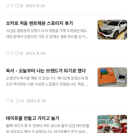
선 유지 기능이 없어 좀 아쉬웠지만 핸들링이 잘 되는 느낌
작았다는 것이었습니다. 텐트를 급하게 장만하긴 했지만
작성시간
1
0
2023. 9. 25.
이 들었습니다. 매..
트렁 junho85.pe.kr 지난번 쏘카로 스포티지 가솔린을
렌트한 이후로 또다시 쏘카 렌트를 이용할 일이 생겼습니
다. 스포티지를 이용해 본 이후로 자동차 유튜브들을 이것
쏘카로 처음 렌트해본 스포티지 후기
저것 보다가 토레스라는 차에 대해 알게 되었고 궁금증이
글 내용
생겨 토레스를 렌트해 보게 되었습니다. 캠핑을 다니게 되
지난달 캠핑장에 당첨이 되어 캠핑을 가게 되었었는데요.
면서 트렁크 용량에 대한 관심도 커졌고, 토레스가 가격대
여러 문제가 있었지만 가장 큰 문제는 캠핑 장비를 싣기에
비 트렁크 사이즈가 가장 큰 것 같았습니다. 지난번 스포티
는 차가 너무 작았다는 것이었습니다. 텐트를 급하게 장만
지의 트렁크 용량이 637L였는데 토레스의 트렁크 용량은
하긴 했지만 트렁크에 텐트 하나 싣고 나니 다른 짐을 더 싣
작성시간
1
0
2023. 9. 24.
703L로 70L 가까이 더 큽니다...
기가 쉽지 않았습니다. 매트, 이불, 코펠, 버너, 조리도구 등
의 짐들을 억지로 실을 수는 있었지만 불편함을 감수해야
되는 상황이었습니다. 뒷좌석에 짐을 실을 수밖에 없었는
독서 - 오늘부터 나는 브랜드가 되기로 했다
데 이제는 훌쩍 커버린 초등학생 아이 둘이 쪼그려 앉아 가
글 내용
기에는 많이 불편해 보였습니다. 그래서 급하게 차를 렌트
오랜만에 독서를 해본 것 같습니다. 재미있게 읽었는데 평
하기로 하였습니다. 쏘카가 생각났고 설치하고 가입해 보
소의 독서와는 다른 미묘한 느낌들이 있었습니다. 책을 읽
니 마침 여러 할인 쿠폰 덕분에 할인이 많이 적용되어 가격
고 느낀 점이 많아서 감상문을 잘 써보고 싶었지만 잘 쓰려
도 괜찮다고 생각해서 차량을 렌트해 보았습니다. 심지어
고 하다가는 글을 발행하지도 못할 거 같아서 일단 생각나
작성시간
0
0
2023. 8. 31.
차량을 원하는 곳으로 가져다주는 부름..
는 데로 휘갈겨 써봅니다. 우선 이 책을 읽게 된 계기도 평
소에 독서를 시작하게 된 계기와는 사뭇 달랐습니다. 바쁘
다는 핑계로 한동안 독서와는 점점 멀어져 가던 시기였는
테이프볼 만들고 가지고 놀기
데요. 올해 목표에 한 달에 한 권 독서가 있었지만 4월을 마
글 내용
지막으로 더 이상 독서를 못하고 한 해가 다 가버리는 게 아
둘째 아이가 몇 주 전부터 마트 광고로 붙어 있던 테이프볼
닐까 생각도 들곤 했었습니다. 최근에 이미 진행 중이던 어
을 사달라고 해서 사 보았습니다. 테이프볼이 뭔지 모르겠