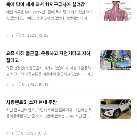
목에 담이 세게 와서 119 구급차에 실려감
글 내용
예전 기록을 보니 2019년 1월에 목에 담이 세게 왔던 적이
있었는데요. 그때도 고생 많이 했었는데 이번에는 더 세게
왔습니다 ㅠㅠ 목에 담이 세게 와서 치료 받고 저주파자극
기도 하나 구입 했습니다 ㅠㅠ 아침에 일어나니 목에 담이
작성시간
2
0
2023. 10. 23.
왔네요. 보통은 좀 지나면 풀리는데 이번엔 점점 더 악화 되
어서 병원에 다녀 왔습니다 ㅠㅠ 그리고 장바구니에 담아
두었던 저주파자극기도 구입 하였습니다. 신한 junho85.
요즘 아침 출근길. 운동하고 자전거타고 지하
pe.kr 일요일 새벽 3시 즈음 왼쪽 목 부근이 아파서 잠에
철타고
서 깼었습니다. 목 왼쪽, 왼쪽 어깨, 왼쪽 등 부근이 아파서
글 내용
마사지건으로 마사지를 좀 해주고 잤습니다. 저주파자극기
요즘 건강한(?) 출근을 이어가고 있습니다. 아침에 운동하
도 써보고 싶었지만 찾을 수 없어서 일단 그냥 잤습니다. 그
고 자전거와 대중교통을 이용해서 출근하고 있습니다. 아
러고 아침 7시가 되었고 일어나려고 하니 일어날 수가 없
침에 운동하고 출근하게 될 날이 올진 몰랐네요. 아이들이
작성시간
0
0
2023. 10. 13.
었..
어린이집을 다니면서 자연스럽게 차를 운전해서 출근했던
게 2015년부터 올해 2023년까지 8년 가까이 되었었네
요. 사실 어린이집은 작년에 다 졸업하고 이제는 모두 초등
차량렌트5. 쏘카 현대 투싼
학생이 되어서 자동차를 몰고 갈 필요는 없었지만 습관이
글 내용
지난 글 4번째 렌트, 그린카 트레일 블레이저. 그린카는 처
들었었네요. 지난 8월부터는 대중교통 이용을 점차 늘려
음이용해봄 지난 글 쏘카, 3번째 렌트는 QM6 지난 글 쏘
갔습니다. 이유는 여러 가지가 있었는데요. 교통비 절약, 건
카, 두번째 렌트카는 토레스 지난 글 쏘카로 처음 렌트해본
강에 도움이 될 것 같아서, 독서를 하기 위해서 등이 있었습
스포티지 후기 지난달 캠핑장에 당첨이 되어 캠핑을 가게
니다. 교통비 교통비의 경우 차를 타고 다니면 일단 주차비
작성시간
1
0
2023. 10. 8.
되었었는데요. 여러 문제가 있었 junho85.pe.kr 명절에
가 들게 되는데, 한 달에 10만 원 정도가 들었습니다. 그리