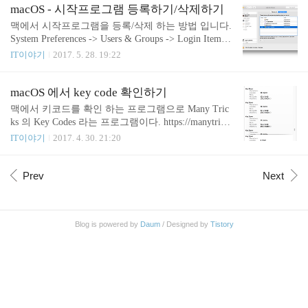
토리에 예전에 백업 파일들을 잔뜩 넣어 두었던게 화
macOS - 시작프로그램 등록하기/삭제하기
근인 것 같음. 외장 HDD 로 이동 시켜야 겠다.
맥에서 시작프로그램을 등록/삭제 하는 방법 입니다.
System Preferences -> Users & Groups -> Login Items
에 등록/삭제하면 됩니다. 체크박스에 체크한 프로그
IT이야기
2017. 5. 28. 19:22
램은 로그인 할 때 자동으로 숨겨줍니다.
macOS 에서 key code 확인하기
맥에서 키코드를 확인 하는 프로그램으로 Many Tric
ks 의 Key Codes 라는 프로그램이다. https://manytrick
s.com/keycodes/ 에서 받을 수 있다. Up Arrow Unicod
IT이야기
2017. 4. 30. 21:20
e: 63232 / 0xf700 Backspace Unicode: 127/0x7f Tab Uni
code: 9 / 0x9 한영 Unicode: 16 / 0x10 \U0010 한자 한
영이랑 거의 같은데. Unicode 도 같은거로 나옴. Key
Prev
Next
Code 만 102 / 0x66 으로 나옴 ps. 내가 키코드를 찾으
려 했던 건 한영키의 키코드를 찾아서 ~/Library/Key
Bindings/DefaultkeyBinding.dict 를 수정해서 한영키로
Blog is powered by
Daum
/ Designed by
Tistory
사용해 보려 했던 것이었다. 그러나 왜인지 모르겠으
나 한..