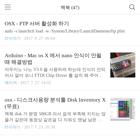
맥북 (47)
OSX - FTP 서버 활성화 하기
sudo -s launchctl load -w /System/Library/LaunchDaemons/ftp.plist
IT이야기
2017. 9. 27. 00:04
Arduino - Mac os X 에서 nano 인식이 안될
때 해결방법
아두이노 나노 V3.0 을 사용하려 하는데 인식이 안되
어서 알아 보니 FTDI Chip Driver 를 설치 해 주어야
된다는 것을 알았다. 아래 사이트에 접속한 후 OS 에
메이커
2017. 7. 27. 14:02
맞는 드라이버를 설치 해 주면 된다. http://www.ftdich
ip.com/Drivers/VCP.htm 나는 라서 Mac OS X 10.9 and
above 의 2.4.2 버전을 설치 하였다. 설치 후 맥을 재
osx - 디스크사용량 분석툴 Disk Inventory X
시작 하고 나니 인식 하였다. Reference http://forum.ar
(무료)
duino.cc/index.php?topic=101052.0
맥북 disk 가 분명 500GB 라서 쉽게 부족해 지지는 않
을거 같은데 동영상 같은걸 다 지워도 맨날 남은 용
량이 20GB 미만 상태가 유지 되었다. 그러다가 디스
IT이야기
2017. 7. 23. 20:36
크 용량 분석툴인 Disk Inventory X 라는 툴을 알게 됨
http://www.derlien.com/downloads/index.html data 디렉