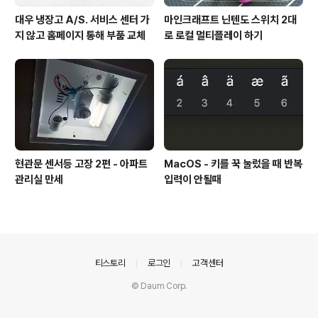
대우 냉장고 A/S. 서비스 센터 가
마인크래프트 닌텐도 스위치 2대
지 않고 홈페이지 통해 부품 교체
로 로컬 멀티플레이 하기
현관문 센서등 고장 2편 - 아파트
MacOS - 키를 꾹 눌렀을 때 반복
관리실 만세
입력이 안될때
의안내
티스토리
로그인
고객센터
© Daum Corp.