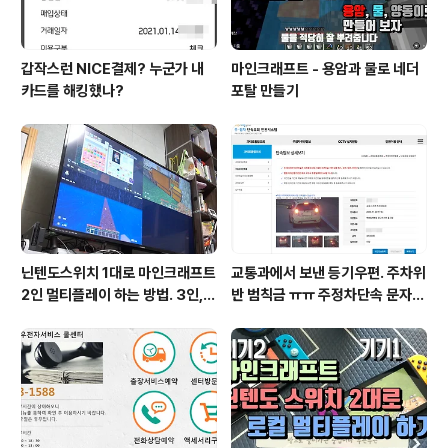
갑작스런 NICE결제? 누군가 내
마인크래프트 - 용암과 물로 네더
카드를 해킹했나?
포탈 만들기
닌텐도스위치 1대로 마인크래프트
교통과에서 보낸 등기우편. 주차위
2인 멀티플레이 하는 방법. 3인, 4
반 범칙금 ㅠㅠ 주정차단속 문자알
인도 가능!
림 서비스 신청