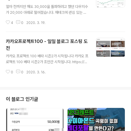
글 내용
얼마 전까지만 해도 30,000을 돌파하려고 했던 다우지수
가 20,000 아래로 떨어졌습니다. 재테크에 관심 있는 몇
몇 사람들과 단톡방을 만들어서 잡담을 하곤 하는데요. 3
4
0
2020. 3. 19.
월 안에 2만 아래로 떨어지느냐 떨어지지 않느냐로 밥사기
내기를 했었습니다. 저는 사실 떨어지지 않을 거라고 생각
했었는데요. 지난번 내기에서 이겨서 밥을 얻어먹었으니
카카오프로젝트100 - 일일 블로그 포스팅 도
이번엔 져서 밥을 사볼까 해서 떨어진다에 걸었습니다. 그
런데 이게 웬일인지 20,000 아래로 떨어져서 또 밥을 얻
전
글 내용
어먹게 생겼네요. 참고로 지난번 내기는 2019년에 코스피
카카오 프로젝트 100 베타 시즌2가 시작됩니다 카카오 프
지수가 1600 미만으로 떨어지느냐 떨어지지 않느냐였습
로젝트 100 베타 시즌2가 조만간 시작됩니다. https://pr
니다. 그때는 떨어지지 않는다에 걸어서 밥을 얻어먹었었
oject100.kakao.com/에서 신청받고 있습니다. 다양한
죠. 그런데 이게 웬일? 코스피 지수도 결국 지난번 내기 기
0
0
2020. 3. 16.
100일 프로젝트들이 등록되어 있으니 뭔가 꾸준히 해보는
준이었던 1600 아래로 떨어졌습니..
습관을 길러 보고 싶으신 분들은 신청해 보시는 걸 추천합
니다. https://project100.kakao.com/search-proj
ect에서 다양한 100일 프로젝트를 찾아볼 수 있습니다.
원하는 프로젝트가 없다면 직접 개설해 보는 것도 좋은 방
이 블로그 인기글
법입니다. 운영자가 힘들긴 하지만 책임감이나 애착이 더
생기기 때문에 더 열심히 하는 효과가 생깁니다. 프로젝트
는 3월 23일(월)부터 시작하며 100일간 진행됩니다. 실천
보증금은 10,000원이며 인증에 실패하면 ..