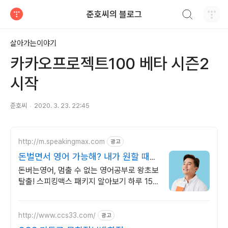
검색하기
준호씨의 블로그
티스토리
살아가는이야기
카카오프로젝트100 베타 시즌2
시작
준호씨
2020. 3. 23. 22:45
http://m.speakingmax.com
광고
돈벌면서 영어 가능해? 내가 원할 때
번만큼 출금!
돈버는영어, 멈출 수 없는 영어공부로 왕초보
탈출! 스피킹맥스 패키지 알아보기 하루 15
분! 2,332명 원어민과 함께 돈 벌고 영어실
력도 쌓아보세요!
http://www.ccs33.com/
광고