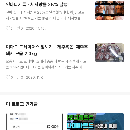
인바디기록 - 체지방률 28% 달성!
글 내용
설마 했는데 체지방률 28%를 달성했습니다. 아, 참고로
체지방률이 28%인 거는 좋은 게 아닙니다. 체지방률이 어
느 정도가 좋다는 건 조금씩 기준이 다른 거 같지만 제 나이
2
0
2020. 11. 10.
때에서는 20% 정도가 평균인 거 같습니다. 28%면 상당
히 높은 편입니다. 인터넷 검색하면 보이는 이미지인데요.
25%나 30%를 보면 꽤나 살집이 있는데요. 제 생각에는
이마트 트레이더스 장보기 - 제주흑돈. 제주흑
제가 저렇게 살집이 있다고 생각하지는 않지만 어쩌면 저
의 현실 부정일지도 모릅니다 ㅠㅠ 배만 나오는 편인데 아
돼지 모음 2.3kg
글 내용
마 제 몸의 지방 대부분이 배에 모여 있지 않나 추측해 봅니
요즘 이마트 트레이더스에서 종종 사 먹는 제주 흑돼지 모
다. 지방은 많고 근육은 부족합니다 ㅠㅠ 그래도 요즘은 링
음 2.3kg입니다. 고기를 좋아해서 돼지고기를 자주 사 먹
피트로 가볍게 운동을 하기는 하는데 말이죠. 아직은 뭐 이
는 편인데요. 예전에는 보통 목살을 많이 사서 구워도 먹고
렇다 할 체지방률을 줄일 방법은 모르겠습니다. 일단은 그
0
0
2020. 11. 6.
찌개도 해 먹고 했었는데요. 한 가지 부위만 주야장천 먹어
냥 평소 하던 대로 해보..
야 되었습니다. 한 가지 부위만 먹어도 상관은 없지만 다른
부위를 먹고 싶어도 먹을 수 없다는 단점이 있었습니다. 하
지만 제주 흑돼지 모둠세트는 다양한 부위를 먹을 수 있다
는 장점이 있습니다. 게다가 흑돼지 치고는 100g당 가격
이 블로그 인기글
도 저렴한 편입니다. 100g당 1800원 정도였던 거 같은데
할인 스티커 때문에 가려졌네요. 20% 할인해서 100g당
1495원인 상태입니다. 삼겹살, 목살, 앞다리살은 주로 구
워서 먹는 편입니다. 등심도 구워서 먹습니다. 등심은 돈가