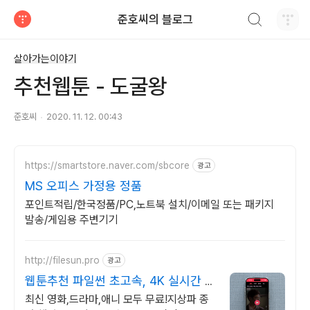
검색하기
준호씨의 블로그
티스토리
살아가는이야기
추천웹툰 - 도굴왕
준호씨
2020. 11. 12. 00:43
https://smartstore.naver.com/sbcore
광고
MS 오피스 가정용 정품
포인트적립/한국정품/PC,노트북 설치/이메일 또는 패키지
발송/게임용 주변기기
http://filesun.pro
광고
웹툰추천 파일썬 초고속, 4K 실시간 보
기!
최신 영화,드라마,애니 모두 무료!지상파 종