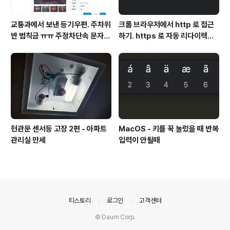
교통과에서 보낸 등기우편. 주차위
크롬 브라우저에서 http 로 접근
반 범칙금 ㅠㅠ 주정차단속 문자알
하기. https 로 자동 리다이렉트
림 서비스 신청
방지
현관문 센서등 고장 2편 - 아파트
MacOS - 키를 꾹 눌렀을 때 반복
관리실 만세
입력이 안될때
의안내
티스토리
로그인
고객센터
© Daum Corp.