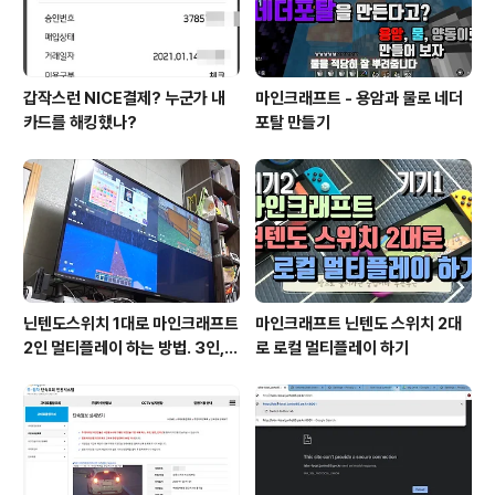
스나 카레용으로..
갑작스런 NICE결제? 누군가 내
마인크래프트 - 용암과 물로 네더
카드를 해킹했나?
포탈 만들기
닌텐도스위치 1대로 마인크래프트
마인크래프트 닌텐도 스위치 2대
2인 멀티플레이 하는 방법. 3인, 4
로 로컬 멀티플레이 하기
인도 가능!