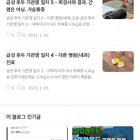
급성 후두 기관염 일지 5 - 피검사와 결과. 간
염은 아님. 가슴통증
글 내용
급성 후두 기관염 일지 4 - 다른 병원(내과) 진료 급성 후두
기관염 일지 3 - 아파지다가 다시 회복중 63kg로 감량이
었는데요. 67kg이 되어서 절반 가까이 목표를 달성했습니
0
0
2023. 2. 26.
다. 이 기세를 몰아 음식량을 꾸준히 조절하면 목표를 달성
할 수 있지 않 junho85.pe.kr 4편에 이어 5편입니다. 피
검사를 했는데 간에는 이상이 없었습니다. 다른 증상들은
급성 후두 기관염 일지 4 - 다른 병원(내과)
점점 괜찮아지고 있는데요. 가슴통증이 계속되고 있어서
불편합니다. 2023.02.21 (화) 피검사 어제저녁 식사 후
진료
글 내용
단식을 시작해서 아침에 피검사를 하였습니다. 결과는 내
급성 후두 기관염 일지 3 - 아파지다가 다시 회복중 63kg
일 나온다고 합니다. 체중이 많이 줄었습니다. 옷 입고 68.
로 감량이었는데요. 67kg이 되어서 절반 가까이 목표를
3kg, 순수체중 66.7kg까지 줄었습니다. 아프고 나서 4k
달성했습니다. 이 기세를 몰아 음식량을 꾸준히 조절하면
g나 빠졌습니다. 일 하다가 어지러워서 오후 4시부터 쉬..
0
0
2023. 2. 20.
목표를 달성할 수 있지 않을까 생각도 들었습니다. 2023.
02.19 (일) 회복 중 어제 junho85.pe.kr 3번에 이어 4편
입니다. 이번 시리즈가 이렇게 길어질 줄은 몰랐습니다. 하
지만 이번 편이 마지막 편은 아닙니다. 다음 편이 마지막 편
이 될 수 있을까요? 2023.02.20 (월) 회복 중. 혹시 모르
이 블로그 인기글
니 내과 검진 어제저녁부터는 기침을 하는데 목이 조금 아
팠습니다. 전에는 기침을 해도 목이 아프지는 않았는데요.
기침을 많이 하다가 목에 상처가 생긴 게 아닐까 싶습니다.
약간 칼로 쑤시는 느낌 같다고 할까요? 그렇다고 심..