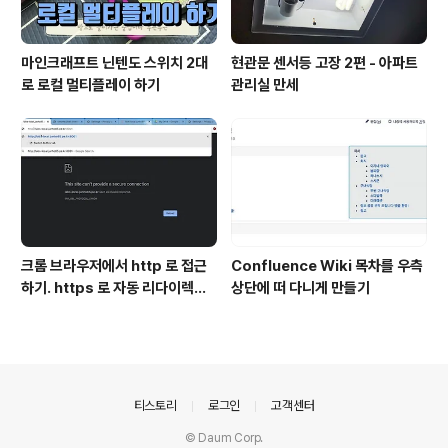
마인크래프트 닌텐도 스위치 2대
현관문 센서등 고장 2편 - 아파트
로 로컬 멀티플레이 하기
관리실 만세
크롬 브라우저에서 http 로 접근
Confluence Wiki 목차를 우측
하기. https 로 자동 리다이렉트
상단에 떠 다니게 만들기
방지
의안내
티스토리
로그인
고객센터
© Daum Corp.