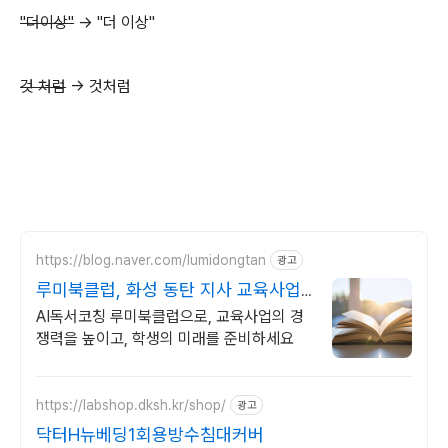
"더이상"
-> "더 이상"
것 처럼
-> 것처럼
https://blog.naver.com/lumidongtan
광고
루미북클럽, 화성 동탄 지사 교육사업
의 기초 경쟁력
AI독서코칭 루미북클럽으로, 교육사업의 경
쟁력을 높이고, 학생의 미래를 준비하세요
https://labshop.dksh.kr/shop/
광고
닥터H뉴베딩1회용방수침대커버