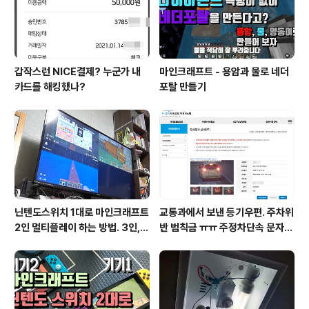
갑작스런 NICE결제? 누군가 내
마인크래프트 - 용암과 물로 네더
카드를 해킹했나?
포탈 만들기
닌텐도스위치 1대로 마인크래프트
교통과에서 보낸 등기우편. 주차위
2인 멀티플레이 하는 방법. 3인, 4
반 범칙금 ㅠㅠ 주정차단속 문자알
인도 가능!
림 서비스 신청