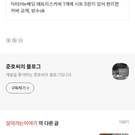
닥터H뉴베딩 매트리스커버 1개에 시트 5장이 있어 편리한
커버 교체, 방수ok
(새창열림)
로그 정보
준호씨의 블로그
개발을 좋아하는 준호씨의 블로그입니다.
구독하기
더보기
살아가는이야기
의 다른 글