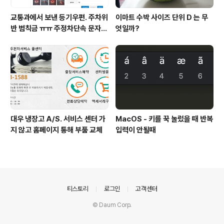
교통과에서 보낸 등기우편. 주차위
이마트 수박 사이즈 단위 D 는 무
반 범칙금 ㅠㅠ 주정차단속 문자알
엇일까?
림 서비스 신청
대우 냉장고 A/S. 서비스 센터 가
MacOS - 키를 꾹 눌렀을 때 반복
지 않고 홈페이지 통해 부품 교체
입력이 안될때
의안내
티스토리
로그인
고객센터
© Daum Corp.