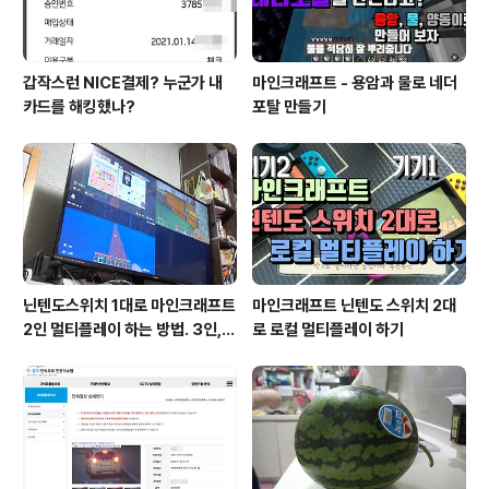
갑작스런 NICE결제? 누군가 내
마인크래프트 - 용암과 물로 네더
카드를 해킹했나?
포탈 만들기
닌텐도스위치 1대로 마인크래프트
마인크래프트 닌텐도 스위치 2대
2인 멀티플레이 하는 방법. 3인, 4
로 로컬 멀티플레이 하기
인도 가능!