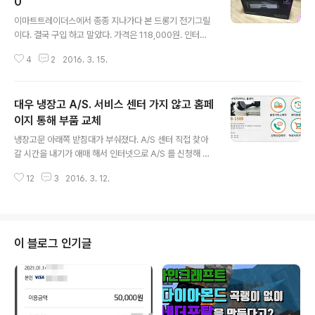
0
글 내용
이마트트레이더스에서 종종 지나가다 본 드롱기 전기그릴
이다. 결국 구입 하고 말았다. 가격은 118,000원. 인터넷
최저가가 134,480원인데 이마트트레이더스가 더 저렴하
4
2
2016. 3. 15.
다. 사실 이게 드롱기로 읽히는지 몰랐다. 처음에 지나가며
볼 땐 디롱하이 인줄 알았다. https://en.wikipedia.org/
wiki/De%27Longhi를 보니 이탈리아기업인가 보다. 19
대우 냉장고 A/S. 서비스 센터 가지 않고 홈페
02년에 만들어진 상당히 역사적인 기업이다. 이걸 구입하
게 된 계기는 집에서 고기 구워 먹기가 너무 불편 했기 때문
이지 통해 부품 교체
글 내용
이다. 고기 불판을 샀었지만 집에 딸린 가스레인지가 너무
냉장고문 아래쪽 받침대가 부숴졌다. A/S 센터 직접 찾아
작아서 올라가지가 않았다. 구성품은 다음과 같다. 불판, 전
갈 시간을 내기가 애매 해서 인터넷으로 A/S 를 신청해 보
기코드, 기름받침. 기름받침은 저기로 들어간다. 고기 다 굽
기로 했다. 동부대우전자서비스 홈페이지에 접속 한다. htt
고 나면 기름받침을 빼내서 씻으면 된다. 일단 불판을..
12
3
2016. 3. 12.
ps://www.dwesvc.com 액세서리구매예약을 누른다.
로그인을 하고 냉장고 선택 눌렀을 때 아무 반응이 없어서
이상하지만 아래쪽으로 스크롤을 내려 보면 "구매요청사
항"을 입력 할 수 있다. 모델명이나 모델코드를 입력하면
좋다고 나와있다. 나는 아래와 같이 적었다. 모델: FR-B24
이 블로그 인기글
210W SEREAL NO: KE128N03170595 냉장고 냉장
실 앞문 가장 아래칸 받침대 파손으로 부품 구입 원합니다.
그리고 아래쪽에 구매예약 정보 등등 입력 하고 "액세서리
구매예약" 버튼을 클릭하면 접수 된다. 접수 하고 시간이
지나면..