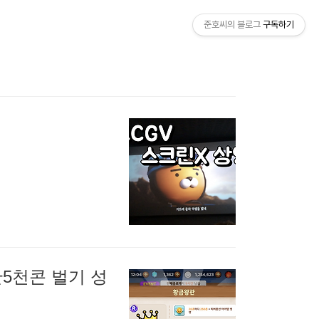
준호씨의 블로그
구독하기
5천콘 벌기 성