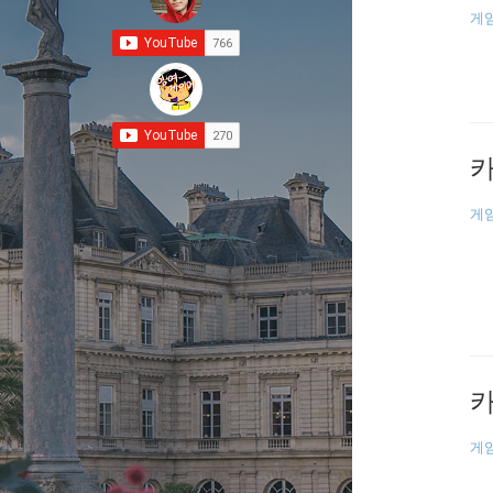
게
카
게
카
게