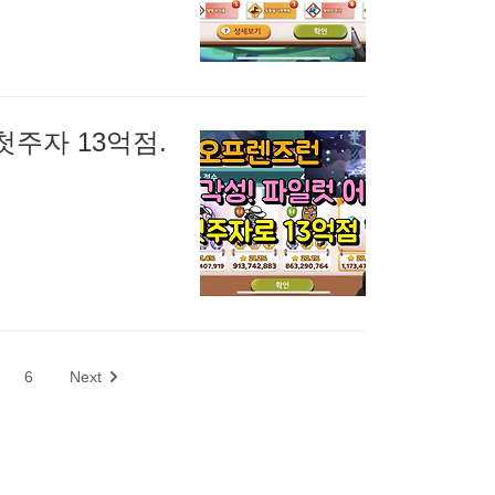
주자 13억점.
6
Next