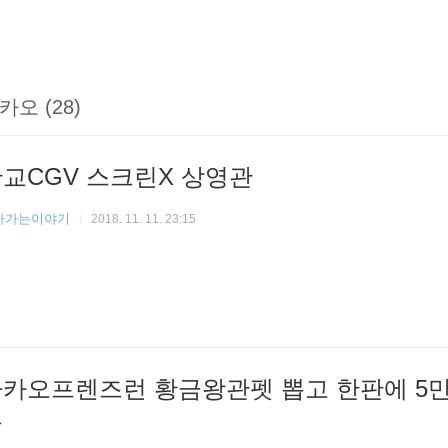
카오 (28)
교CGV 스크린X 상영관
아가는이야기
2018. 11. 11. 23:15
카오프렌즈런 황금왕관펫 뽑고 한판에 5만
공