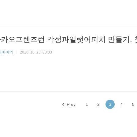
카오프렌즈런 각성파일럿어피치 만들기. 첫
임이야기
2018. 10. 23. 00:33
Prev
1
2
3
4
5