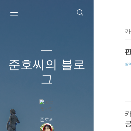
카
판
준호씨의 블로
살
그
카
준호씨