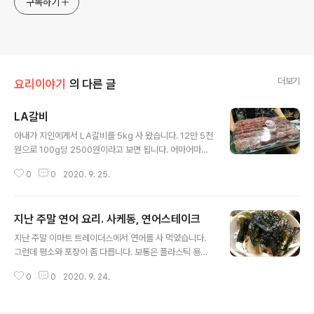
구독하기
더보기
요리이야기
의 다른 글
LA갈비
글 내용
아내가 지인에게서 LA갈비를 5kg 사 왔습니다. 12만 5천
원으로 100g당 2500원이라고 보면 됩니다. 어마어마한
양입니다. 이걸 언제 다 먹을지 모르겠네요 ^^; LA갈비 요
0
0
2020. 9. 25.
리는 이번에 처음 해 보았는데요. 백종원 레시피면 처음 해
본 요리도 문제없죠! 영상을 끝까지 본 다음 레시피를 캡처
해 두고 따라 했습니다. LA갈비가 5kg라서 5배로 양념을
지난 주말 연어 요리. 사케동, 연어스테이크
만들어 주었습니다. 진간장 1kg, 황설탕은 레시피대로라면
글 내용
400g인데 영상에서는 간장이랑 2:1 비율로 하라고 해서
지난 주말 이마트 트레이더스에서 연어를 사 먹었습니다.
그냥 500g 사용했습니다. 식당에서는 1:1 비율로 하라고
그런데 평소와 포장이 좀 다릅니다. 보통은 플라스틱 용기
하더군요. 그래서 집에 남아도는 꿀을 250g 정도 더 넣어
에 비닐랩으로 싸져 있는 형식인데 가끔 이렇게 포장되어
주었습니다. 잡꿀 말고 아카시아 꿀을 사용하라고 했는데
0
0
2020. 9. 24.
있는 경우가 있더군요. 연어 업체가 다른 걸까요? 음? 생고
요. 저희 집에 있는 게 클로버 꿀이라 그냥 이걸 사용했습니
추냉이가 다 떨어져서 사려고 하니 예전에 먹던 건 없고 오
다..
뚝이 생고추냉이라는 것이 있네요. 처음 먹어 봤는데 큰 기