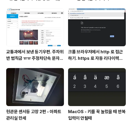
인도 가능!
교통과에서 보낸 등기우편. 주차위
크롬 브라우저에서 http 로 접근
반 범칙금 ㅠㅠ 주정차단속 문자알
하기. https 로 자동 리다이렉트
림 서비스 신청
방지
현관문 센서등 고장 2편 - 아파트
MacOS - 키를 꾹 눌렀을 때 반복
관리실 만세
입력이 안될때