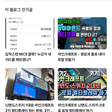
대 안 했는데 괜찮더군요. 다만 인터넷에 다른 후기들을 보
니 코 끝이 찡한 그런 맛이 없다는 글들이 보입니다. 개인적
이 블로그 인기글
으로는 오히려 괜찮았던 거 같은데 사람마다 편차는 좀 있
을 거 같네요. 사케동 두 그릇에 꼬리 부분은 굵은소금이 묻
어 있는 상태로 구웠습니다. 아이들이 연어스테이크를 좋
아해서 종종 이렇게 구워주곤 합니다. 조금 남겨 두었다가
한 번 더 구워주었고요. 양파랑..
갑작스런 NICE결제? 누군가 내
마인크래프트 - 용암과 물로 네더
카드를 해킹했나?
포탈 만들기
닌텐도스위치 1대로 마인크래프트
마인크래프트 닌텐도 스위치 2대
2인 멀티플레이 하는 방법. 3인, 4
로 로컬 멀티플레이 하기